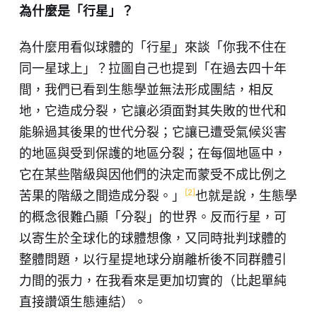
為什麼是「行星」？
為什麼用看似球體的「行星」來談「你我不住在
同一星球上」？拉圖自己也提到「在過去四十年
間，我們已看到生態學並無法形成團結，相反
地，它造成分裂，它讓必須面對其失敗的世代和
能躲過其後果的世代分裂；它讓已遭受氣候災害
的地區與受到保護的地區分裂；在每個地區中，
它在某些階級與因他們的決定而蒙受不成比例之
[2]
苦果的階級之間造成分裂。」
也就是說，生態學
的概念很難凸顯「分裂」的世界。反而行星，可
以寄生於全球化的球體想像，又同時批判球體的
整體問題，以行星提地球分崩離析後不同群體引
力間的張力，在我看來是更加切實的（比起單純
直接讚頌生態連結）。