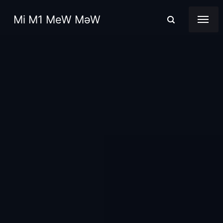
Mi M1 MeW MəW