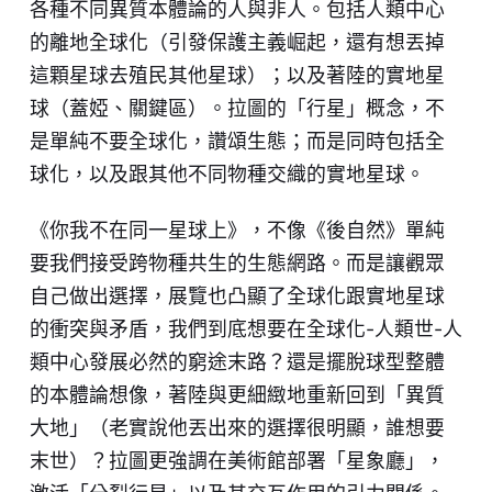
各種不同異質本體論的人與非人。包括人類中心
的離地全球化（引發保護主義崛起，還有想丟掉
這顆星球去殖民其他星球）；以及著陸的實地星
球（蓋婭、關鍵區）。拉圖的「行星」概念，不
是單純不要全球化，讚頌生態；而是同時包括全
球化，以及跟其他不同物種交織的實地星球。
《你我不在同一星球上》，不像《後自然》單純
要我們接受跨物種共生的生態網路。而是讓觀眾
自己做出選擇，展覽也凸顯了全球化跟實地星球
的衝突與矛盾，我們到底想要在全球化-人類世-人
類中心發展必然的窮途末路？還是擺脫球型整體
的本體論想像，著陸與更細緻地重新回到「異質
大地」（老實說他丟出來的選擇很明顯，誰想要
末世）？拉圖更強調在美術館部署「星象廳」，