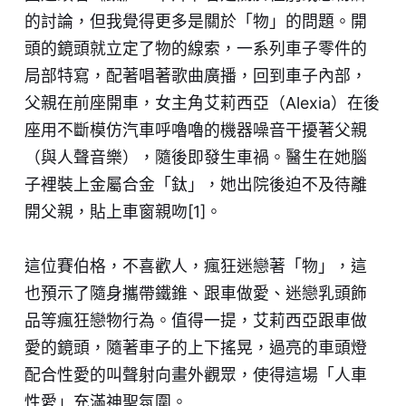
的討論，但我覺得更多是關於「物」的問題。開
頭的鏡頭就立定了物的線索，一系列車子零件的
局部特寫，配著唱著歌曲廣播，回到車子內部，
父親在前座開車，女主角艾莉西亞（Alexia）在後
座用不斷模仿汽車呼嚕嚕的機器噪音干擾著父親
（與人聲音樂），隨後即發生車禍。醫生在她腦
子裡裝上金屬合金「鈦」，她出院後迫不及待離
開父親，貼上車窗親吻[1]。
這位賽伯格，不喜歡人，瘋狂迷戀著「物」，這
也預示了隨身攜帶鐵錐、跟車做愛、迷戀乳頭飾
品等瘋狂戀物行為。值得一提，艾莉西亞跟車做
愛的鏡頭，隨著車子的上下搖晃，過亮的車頭燈
配合性愛的叫聲射向畫外觀眾，使得這場「人車
性愛」充滿神聖氛圍。