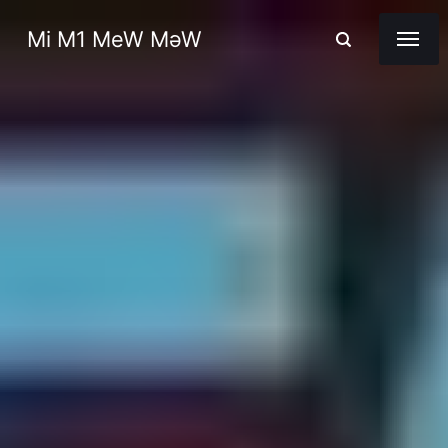
Mi M1 MeW MəW